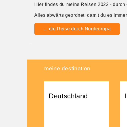
Hier findes du meine Reisen 2022 - durch
Alles abwärts geordnet, damit du es imme
... die Reise durch Nordeuropa
meine destination
hland
Irland
ßen Erlebnisse
Sommer 2018 - meine
 Familie in
großen Erlebnisse mit
nd.
meinen Eltern in Irland.
Einer immergrünen Insel.