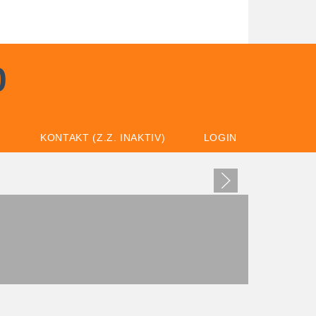
0
K
KONTAKT (Z.Z. INAKTIV)
LOGIN